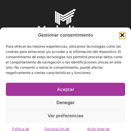
Gestionar consentimiento
Para ofrecer las mejores experiencias, utilizamos tecnologías como las
cookies para almacenar y/o acceder a la información del dispositivo. El
SOBRE NOSOTROS
consentimiento de estas tecnologías nos permitirá procesar datos como
el comportamiento de navegación o las identificaciones únicas en este
sitio. No consentir o retirar el consentimiento, puede afectar
En Marketin.es encontrarás la más actualizada y veraz
negativamente a ciertas características y funciones.
información sobre el mundo del marketing; consejos
publicitarios, tips de mercadeo, herramientas digitales y más.
Aceptar
Denegar
SÍGUENOS
Ver preferencias
Política de
Declaración de
Aviso legal de