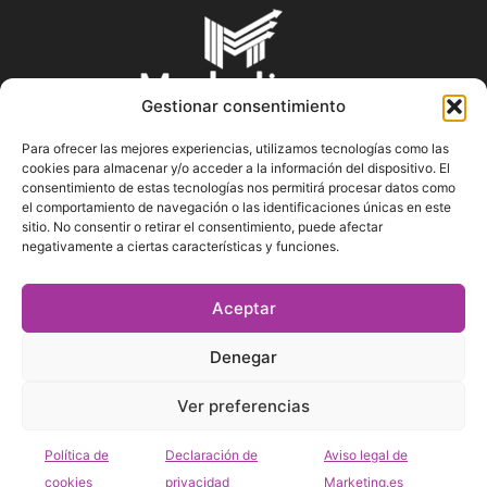
Gestionar consentimiento
Para ofrecer las mejores experiencias, utilizamos tecnologías como las
cookies para almacenar y/o acceder a la información del dispositivo. El
SOBRE NOSOTROS
consentimiento de estas tecnologías nos permitirá procesar datos como
el comportamiento de navegación o las identificaciones únicas en este
sitio. No consentir o retirar el consentimiento, puede afectar
En Marketin.es encontrarás la más actualizada y veraz
negativamente a ciertas características y funciones.
información sobre el mundo del marketing; consejos
publicitarios, tips de mercadeo, herramientas digitales y más.
Aceptar
Denegar
SÍGUENOS
Ver preferencias
Política de
Declaración de
Aviso legal de
cookies
privacidad
Marketing.es