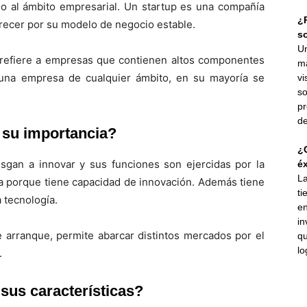
o al ámbito empresarial. Un startup es una compañía
¿P
recer por su modelo de negocio estable.
s
Un
refiere a empresas que contienen altos componentes
ma
 una empresa de cualquier ámbito, en su mayoría se
vi
so
pr
de
 su importancia?
¿C
sgan a innovar y sus funciones son ejercidas por la
éx
La
ia porque tiene capacidad de innovación. Además tiene
ti
a tecnología.
en
in
 arranque, permite abarcar distintos mercados por el
qu
lo
.
sus características?