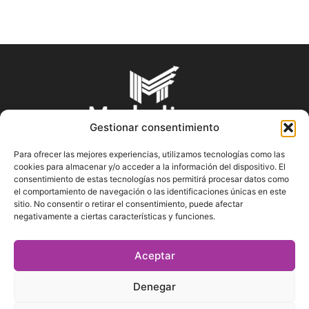
Gestionar consentimiento
Para ofrecer las mejores experiencias, utilizamos tecnologías como las
cookies para almacenar y/o acceder a la información del dispositivo. El
SOBRE NOSOTROS
consentimiento de estas tecnologías nos permitirá procesar datos como
el comportamiento de navegación o las identificaciones únicas en este
sitio. No consentir o retirar el consentimiento, puede afectar
En Marketin.es encontrarás la más actualizada y veraz
negativamente a ciertas características y funciones.
información sobre el mundo del marketing; consejos
publicitarios, tips de mercadeo, herramientas digitales y más.
Aceptar
Denegar
SÍGUENOS