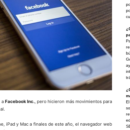
po
po
cu
¿
p
Pa
re
bú
G
ay
in
tr
¿
ma
n a
Facebook Inc.
, pero hicieron más movimientos para
E
so
al.
re
ed
ne, iPad y Mac a finales de este año, el navegador web
SE