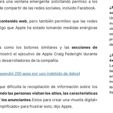
rá una ventana emergente solicitando permiso a los
¿P
de compartir de las redes sociales, incluido Facebook.
s
Un
 contenido web
, pero también permiten que las redes
ma
. Algo que Apple ha estado tomando medidas enérgicas
vi
so
pr
de
as como los botones similares y las
secciones de
ostró el ejecutivo de Apple Craig Federighi durante
¿C
e desarrolladores de la compañía.
éx
La
ti
pendió 200 apps por uso indebido de datos
)
en
in
e dificulta la recopilación de información sobre los
qu
lo
do las personas visitan los sitios, las características
r los anunciantes.
Estos para crear una «huella digital»
mplificado» para frustrar esto, dijo Apple.