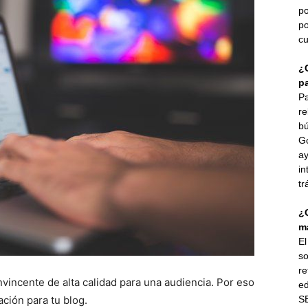
po
po
cu
¿
p
Pa
re
bú
G
ay
in
tr
¿
ma
E
so
re
vincente de alta calidad para una audiencia. Por eso
ed
ción para tu blog.
SE