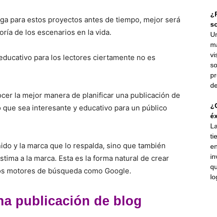
¿P
aga para estos proyectos antes de tiempo, mejor será
s
oría de los escenarios en la vida.
Un
ma
vi
 educativo para los lectores ciertamente no es
so
pr
de
cer la mejor manera de planificar una publicación de
¿C
o que sea interesante y educativo para un público
éx
La
ti
ido y la marca que lo respalda, sino que también
en
in
tima a la marca. Esta es la forma natural de crear
qu
 los motores de búsqueda como Google.
lo
a publicación de blog